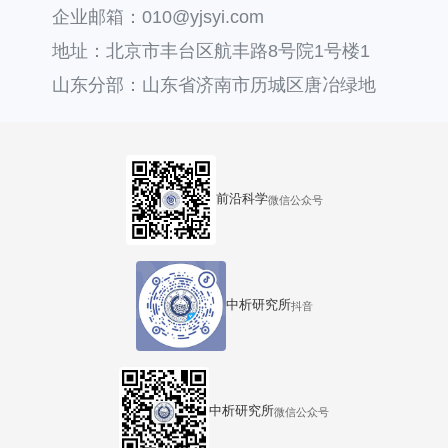
企业邮箱：010@yjsyi.com
地址：北京市丰台区航丰路8号院1号楼1
层121
山东分部：山东省济南市历城区唐冶绿地
汇中心36号楼
前沿科学
微信公众号
中析研究所
抖音
中析研究所
微信公众号