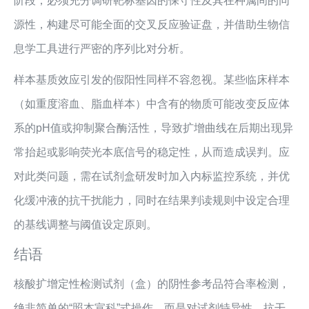
阶段，必须充分调研靶标基因的保守性及其在种属间的同
源性，构建尽可能全面的交叉反应验证盘，并借助生物信
息学工具进行严密的序列比对分析。
样本基质效应引发的假阳性同样不容忽视。某些临床样本
（如重度溶血、脂血样本）中含有的物质可能改变反应体
系的pH值或抑制聚合酶活性，导致扩增曲线在后期出现异
常抬起或影响荧光本底信号的稳定性，从而造成误判。应
对此类问题，需在试剂盒研发时加入内标监控系统，并优
化缓冲液的抗干扰能力，同时在结果判读规则中设定合理
的基线调整与阈值设定原则。
结语
核酸扩增定性检测试剂（盒）的阴性参考品符合率检测，
绝非简单的“照本宣科”式操作，而是对试剂特异性、抗干