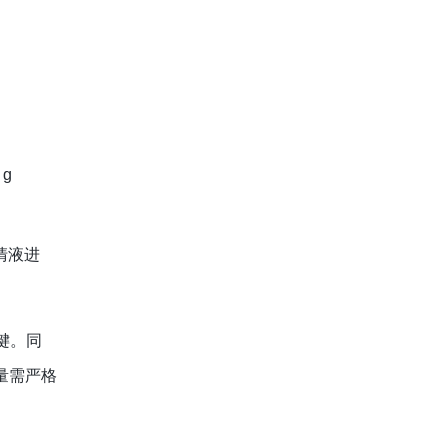
 g
上清液进
键。同
用量需严格