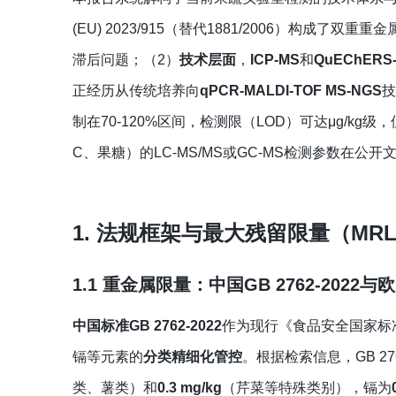
(EU) 2023/915（替代1881/2006）构
滞后问题；（2）
‍技术层面
，
ICP-MS
和
QuEChERS-
正经历从传统培养向
qPCR-MALDI-TOF MS-NGS
技
制在70-120%区间，检测限（LOD）可达μg/k
C、果糖）的LC-MS/MS或GC-MS检测参数在
1. 法规框架与最大残留限量（MR
1.1 重金属限量：中国GB 2762-202
中国标准GB 2762-2022
作为现行《食品安全国家标准
镉等元素的
分类精细化管控
。根据检索信息，GB 2
类、薯类）和
0.3 mg/kg
（芹菜等特殊类别），镉为