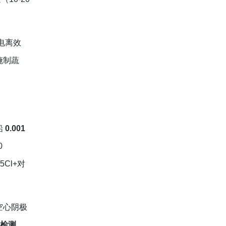
电离效
腌制蔬
铅
0.001
0
5Cl+对
空心阴极
检测
。