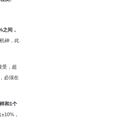
%
之间，
机砷，此
接受，超
子，必须在
平行样和1个
±10%，