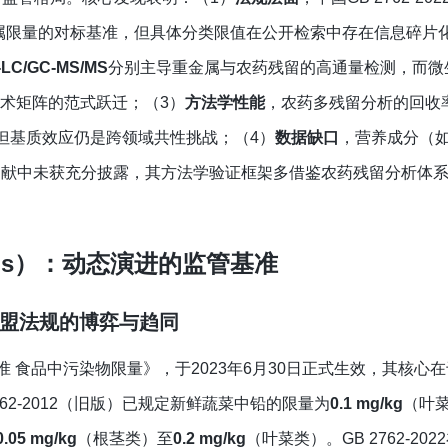
成了双重重金属限量的对标基准，但具体分类限值在公开检索中存在信息碎
LC/GC-MS/MS
分别主导重金属与农药残留的高通量检测，而微
术矩阵的范式跃迁；（3）
‍方法学性能
，农药多残留分析的回收
g级，但基质效应仍是跨领域共性挑战；（4）
‍数据缺口
，营养成分（
公开文献中未获充分披露，其方法学验证框架多借鉴农药残留分析体
Ls）：动态演进的监管基准
2与欧盟法规的博弈与趋同
 食品中污染物限量》，于2023年6月30日正式生效，其核心
762-2012（旧版）已规定新鲜蔬菜中铅的限量为
0.1 mg/kg
（叶
0.05 mg/kg
（根茎类）至
0.2 mg/kg
（叶菜类）。GB 2762-20