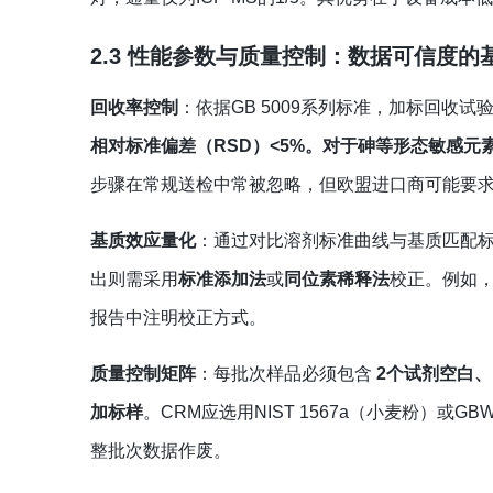
2.3 性能参数与质量控制：数据可信度的
回收率控制
：依据GB 5009系列标准，加标回收试
相对标准偏差（RSD）<5%。对于砷等形态敏感
步骤在常规送检中常被忽略，但欧盟进口商可能要
基质效应量化
：通过对比溶剂标准曲线与基质匹配标
出则需采用
标准添加法
或
同位素稀释法
校正。例如，
报告中注明校正方式。
质量控制矩阵
：每批次样品必须包含
2个试剂空白、1个
加标样
。CRM应选用NIST 1567a（小麦粉）或G
整批次数据作废。