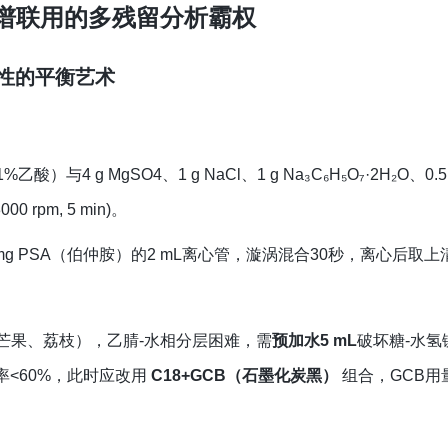
-质谱联用的多残留分析霸权
异性的平衡艺术
与4 g MgSO4、1 g NaCl、1 g Na₃C₆H₅O₇·2H₂O、0.5
 rpm, 5 min)。
50 mg PSA（伯仲胺）的2 mL离心管，漩涡混合30秒，离心后取
如芒果、荔枝），乙腈-水相分层困难，需
预加水5 mL
破坏糖-水氢
率<60%，此时应改用
C18+GCB（石墨化炭黑）
‍ 组合，GCB