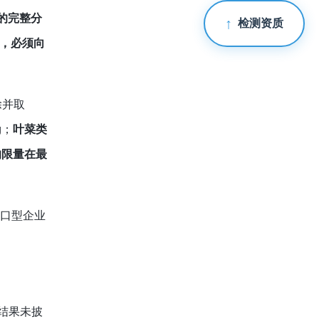
果的完整分
检测资质
，必须向
除并取
g；
叶菜类
的限量在最
出口型企业
索结果未披