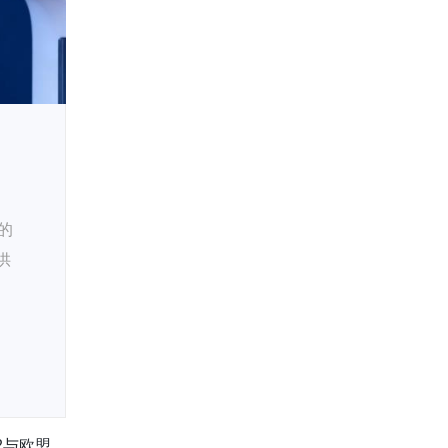
的
供
22与欧盟