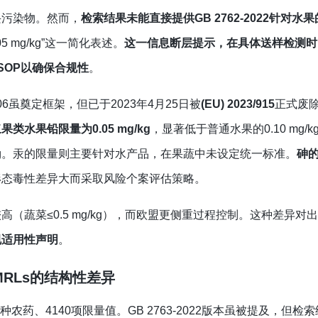
兴污染物。然而，
检索结果未能直接提供GB 2762-2022针对水
05 mg/kg”这一简化表述。
这一信息断层提示，在具体送样检测时
部SOP以确保合规性
。
2006虽奠定框架，但已于2023年4月25日被
(EU) 2023/915
正式废
果类水果铅限量为0.05 mg/kg
，显著低于普通水果的0.10 mg/k
g/kg。汞的限量则主要针对水产品，在果蔬中未设定统一标准。
砷
形态毒性差异大而采取风险个案评估策略。
（蔬菜≤0.5 mg/kg），而欧盟更侧重过程控制。这种差异对
规适用性声明
。
盟MRLs的结构性差异
种农药、4140项限量值。GB 2763-2022版本虽被提及，但检