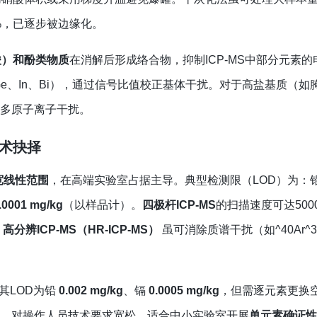
%，已逐步被边缘化。
酸）和酚类物质
在消解后形成络合物，抑制ICP-MS中部分元素的
e、In、Bi），通过信号比值校正基体干扰。对于高盐基质（如
除多原子离子干扰。
的技术抉择
宽线性范围
，在高端实验室占据主导。典型检测限（LOD）为：
.0001 mg/kg
（以样品计）。
四极杆ICP-MS
的扫描速度可达500
。
高分辨ICP-MS（HR-ICP-MS）
‍ 虽可消除质谱干扰（如^40Ar^3
，其LOD为铅
0.002 mg/kg
、镉
0.0005 mg/kg
，但需逐元素更换
成本低、对操作人员技术要求宽松，适合中小实验室开展
单元素确证性