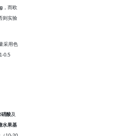
kg
，而欧
否则实验
大量采用色
0.5
L浓硝酸
及
糖水果基
0-20