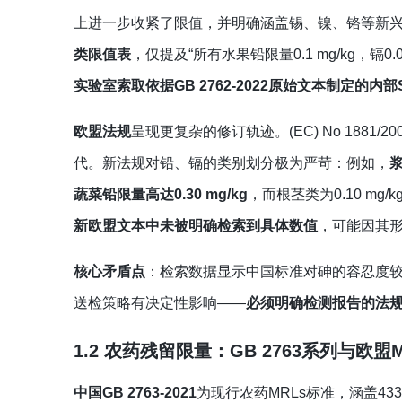
上进一步收紧了限值，并明确涵盖锡、镍、铬等新
类限值表
，仅提及“所有水果铅限量0.1 mg/kg，镉0.
实验室索取依据GB 2762-2022原始文本制定的内
欧盟法规
呈现更复杂的修订轨迹。(EC) No 1881/
代。新法规对铅、镉的类别划分极为严苛：例如，
浆
蔬菜铅限量高达0.30 mg/kg
，而根茎类为0.10 m
新欧盟文本中未被明确检索到具体数值
，可能因其
核心矛盾点
：检索数据显示中国标准对砷的容忍度较高
送检策略有决定性影响——
必须明确检测报告的法
1.2 农药残留限量：GB 2763系列与欧
中国GB 2763-2021
为现行农药MRLs标准，涵盖433