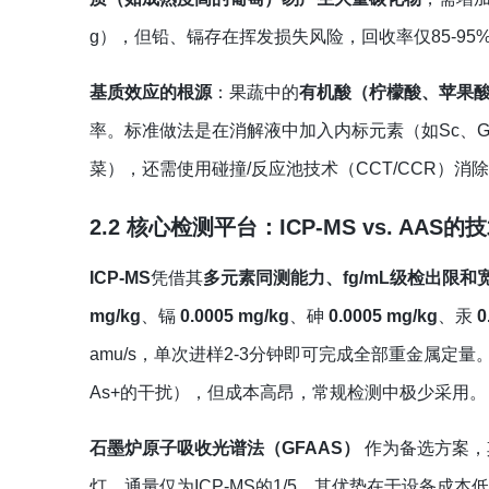
g），但铅、镉存在挥发损失风险，回收率仅85-95
基质效应的根源
：果蔬中的
有机酸（柠檬酸、苹果
率。标准做法是在消解液中加入内标元素（如Sc、G
菜），还需使用碰撞/反应池技术（CCT/CCR）消
2.2 核心检测平台：ICP-MS vs. AAS
ICP-MS
凭借其
多元素同测能力、fg/mL级检出限和
mg/kg
、镉
0.0005 mg/kg
、砷
0.0005 mg/kg
、汞
0
amu/s，单次进样2-3分钟即可完成全部重金属定量
As+的干扰），但成本高昂，常规检测中极少采用。
石墨炉原子吸收光谱法（GFAAS）
‍ 作为备选方案
灯，通量仅为ICP-MS的1/5。其优势在于设备