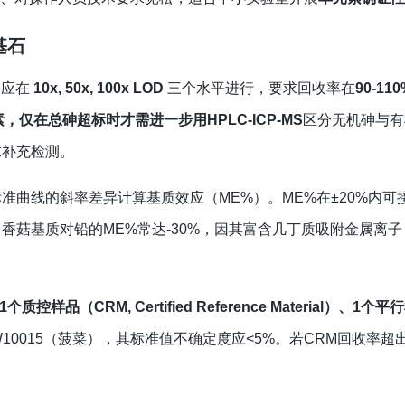
基石
验应在
10x, 50x, 100x LOD
三个水平进行，要求回收率在
90-110
元素，仅在总砷超标时才需进一步用
HPLC-ICP-MS
区分无机砷与有
求补充检测。
准曲线的斜率差异计算基质效应（ME%）。ME%在±20%内可
香菇基质对铅的ME%常达-30%，因其富含几丁质吸附金属离
质控样品（CRM, Certified Reference Material）、1个
BW10015（菠菜），其标准值不确定度应<5%。若CRM回收率超出