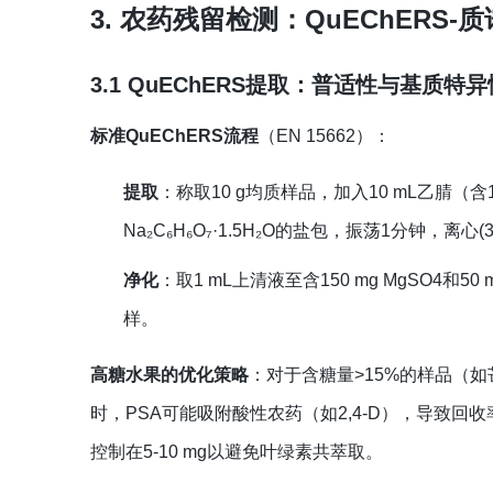
3. 农药残留检测：QuEChERS
3.1 QuEChERS提取：普适性与基质特
标准QuEChERS流程
（EN 15662）：
提取
：称取10 g均质样品，加入10 mL乙腈（含1%乙酸）
Na₂C₆H₆O₇·1.5H₂O的盐包，振荡1分钟，离心(3000
净化
：取1 mL上清液至含150 mg MgSO4和
样。
高糖水果的优化策略
：对于含糖量>15%的样品（
时，PSA可能吸附酸性农药（如2,4-D），导致回收
控制在5-10 mg以避免叶绿素共萃取。