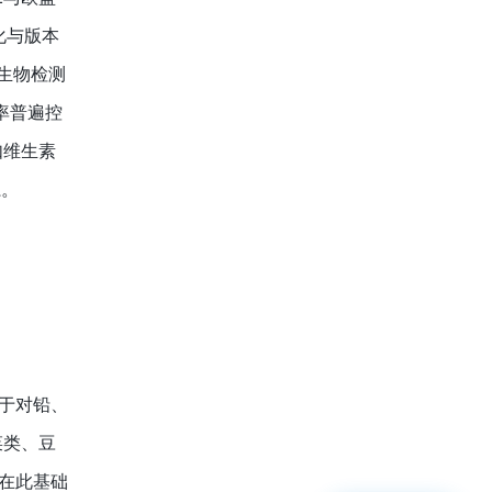
片化与版本
生物检测
率普遍控
如维生素
系。
在于对铅、
菜类、豆
22在此基础