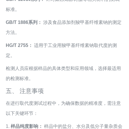
标准。
GB/T 1886系列：
涉及食品添加剂羧甲基纤维素钠的测定
方法。
HG/T 2755：
适用于工业用羧甲基纤维素钠取代度的测
定。
检测人员应根据样品的具体类型和应用领域，选择最适用
的检测标准。
五、 注意事项
在进行取代度测试过程中，为确保数据的精准度，需注意
以下关键环节：
1.
样品纯度影响：
样品中的盐分、水分及低分子量杂质会