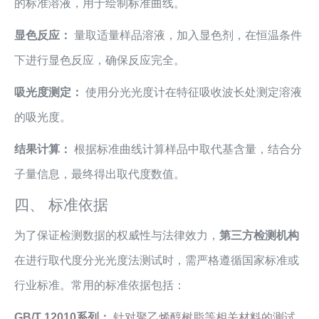
的标准溶液，用于绘制标准曲线。
显色反应：
量取适量样品溶液，加入显色剂，在恒温条件
下进行显色反应，确保反应完全。
吸光度测定：
使用分光光度计在特征吸收波长处测定溶液
的吸光度。
结果计算：
根据标准曲线计算样品中取代基含量，结合分
子量信息，最终得出取代度数值。
四、 标准依据
为了保证检测数据的权威性与法律效力，
第三方检测机构
在进行取代度分光光度法测试时，需严格遵循国家标准或
行业标准。常用的标准依据包括：
GB/T 12010系列：
针对聚乙烯醇树脂等相关材料的测试