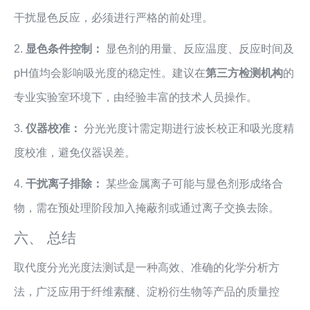
干扰显色反应，必须进行严格的前处理。
2.
显色条件控制：
显色剂的用量、反应温度、反应时间及
pH值均会影响吸光度的稳定性。建议在
第三方检测机构
的
专业实验室环境下，由经验丰富的技术人员操作。
3.
仪器校准：
分光光度计需定期进行波长校正和吸光度精
度校准，避免仪器误差。
4.
干扰离子排除：
某些金属离子可能与显色剂形成络合
物，需在预处理阶段加入掩蔽剂或通过离子交换去除。
六、 总结
取代度分光光度法测试是一种高效、准确的化学分析方
法，广泛应用于纤维素醚、淀粉衍生物等产品的质量控