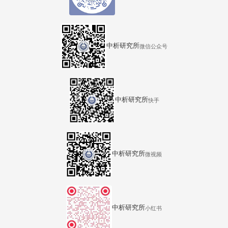
中析研究所
微信公众号
中析研究所
快手
中析研究所
微视频
中析研究所
小红书