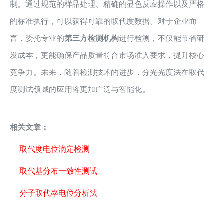
制。通过规范的样品处理、精确的显色反应操作以及严格
的标准执行，可以获得可靠的取代度数据。对于企业而
言，委托专业的
第三方检测机构
进行检测，不仅能节省研
发成本，更能确保产品质量符合市场准入要求，提升核心
竞争力。未来，随着检测技术的进步，分光光度法在取代
度测试领域的应用将更加广泛与智能化。
相关文章：
取代度电位滴定检测
取代基分布一致性测试
分子取代率电位分析法