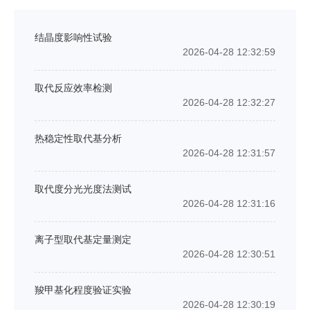
结晶度影响性试验
2026-04-28 12:32:59
取代反应效率检测
2026-04-28 12:32:27
热稳定性取代基分析
2026-04-28 12:31:57
取代度分光光度法测试
2026-04-28 12:31:16
离子型取代基定量测定
2026-04-28 12:30:51
羧甲基化程度验证实验
2026-04-28 12:30:19