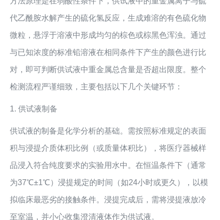
方法原理是在弱酸性条件下，供试液中的重金属离子与硫
代乙酰胺水解产生的硫化氢反应，生成难溶的有色硫化物
微粒，悬浮于溶液中形成均匀的棕色或棕黑色浑浊。通过
与已知浓度的标准铅溶液在相同条件下产生的颜色进行比
对，即可判断供试液中重金属总含量是否超出限度。整个
检测流程严谨细致，主要包括以下几个关键环节：
1. 供试液制备
供试液的制备是化学分析的基础。需按照标准规定的表面
积与浸提介质体积比例（或质量体积比），将医疗器械样
品浸入符合纯度要求的实验用水中。在恒温条件下（通常
为37℃±1℃）浸提规定的时间（如24小时或更久），以模
拟临床最恶劣的接触条件。浸提完成后，需将浸提液放冷
至室温，并小心收集澄清液体作为供试液。