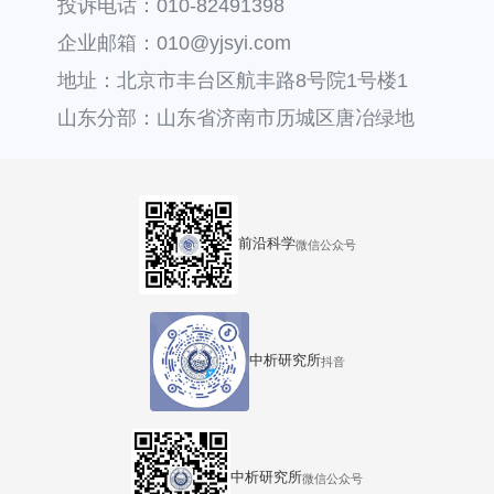
投诉电话：010-82491398
企业邮箱：010@yjsyi.com
地址：北京市丰台区航丰路8号院1号楼1
层121
山东分部：山东省济南市历城区唐冶绿地
汇中心36号楼
前沿科学
微信公众号
中析研究所
抖音
中析研究所
微信公众号