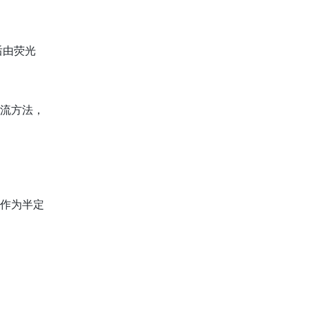
后由荧光
主流方法，
能作为半定