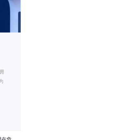
拥
为
潜在危