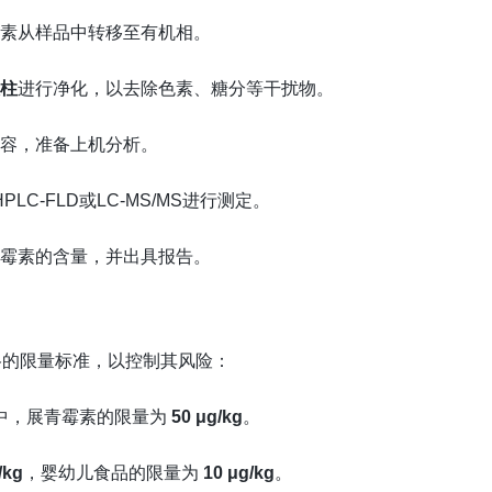
霉素从样品中转移至有机相。
取柱
进行净化，以去除色素、糖分等干扰物。
定容，准备上机分析。
LC-FLD或LC-MS/MS进行测定。
青霉素的含量，并出具报告。
格的限量标准，以控制其风险：
制品中，展青霉素的限量为
50 μg/kg
。
/kg
，婴幼儿食品的限量为
10 μg/kg
。