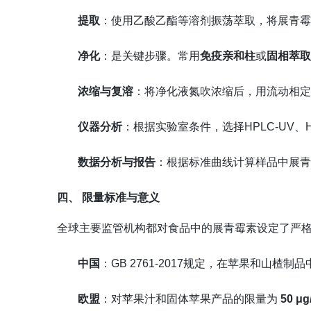
提取
：使用乙酸乙酯等溶剂振荡萃取，将展青
净化
：是关键步骤。常用
免疫亲和柱
或
固相萃
浓缩与复溶
：将净化液氮吹浓缩后，用流动相
仪器分析
：根据实验室条件，选择HPLC-UV、HP
数据分析与报告
：根据标准曲线计算样品中展
四、 限量标准与意义
全球主要监管机构都对食品中的展青霉素设定了严
中国
：GB 2761-2017规定，在苹果和山楂
欧盟
：对苹果汁和固体苹果产品的限量为
50 μg