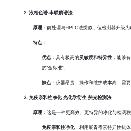
2. 液相色谱-串联质谱法
原理
：前处理与HPLC法类似，但检测器升级为
特点
：
优点
：具有极高的
灵敏度
和
特异性
，能够有
的“金标准”。
缺点
：仪器昂贵，操作和维护成本高，需要
3. 免疫亲和柱净化-光化学衍生-荧光检测法
原理
：这是一种更高效、更特异的净化与检测
免疫亲和柱净化
：利用展青霉素特异性抗体