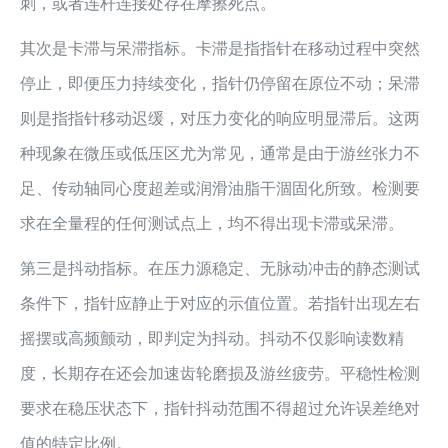
刺，或者连杆连接处存在摩擦死点。
其次是卡滞与呆滞指标。卡滞是指指针在移动过程中突然
停止，即便压力持续变化，指针仍停留在原位不动；呆滞
则是指指针移动迟缓，对压力变化的响应明显滞后。这两
种现象在微压或低压区尤为常见，通常是由于游丝张力不
足、传动轴同心度超差或润滑油脂干涸固化所致。检测要
求在全量程的任何测试点上，均不得出现卡滞或呆滞。
第三是抖动指标。在压力源稳定、无脉动冲击的静态测试
条件下，指针应静止于对应的示值位置。若指针出现左右
摇摆或高频颤动，即判定为抖动。抖动不仅影响读数精
度，长期存在还会加速齿轮磨损及游丝疲劳。平稳性检测
要求在稳压状态下，指针抖动范围不得超过允许误差绝对
值的特定比例。