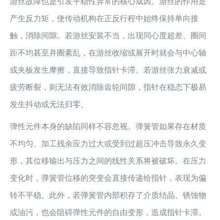
游丝故障也是引发平稳性异常的核心成因。游丝的作用是
产生反力矩，使传动机构在正反行程中始终保持单向接
触，消除间隙。若游丝安装不当，出现同心度超差、圈间
距不均甚至并圈紊乱，在游丝收缩或展开时就会与中心轴
或夹板发生摩擦，直接导致指针卡滞。若游丝张力衰减或
疲劳断裂，则无法有效消除齿轮间隙，指针在稳态下极易
发生抖动或无法归零。
弹性元件本身的缺陷同样不容忽视。弹簧管如果存在材质
不均匀、加工残余应力过大或受到过超压冲击导致永久变
形，其位移输出与压力之间的线性关系将被破坏。在压力
变化时，弹簧管位移的突变会直接传递给指针，表现为偏
转不平稳。此外，若弹簧管内部积存了介质结晶、锈蚀物
或油污，也会阻碍弹性元件的自由变形，造成指针卡滞。