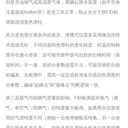
别是含油烟气或高湿度气体，需确认除水装置（如半导体
冷凝器或Nafion管）是否工作正常，防止水分干扰FID检
测器或堵塞色谱柱。
其次是色谱分离条件的差异。便携式仪器多采用微流控技
术或填充柱，不同仪器间色谱柱的老化程度、柱温控制精
度存在微小差异。这可能导致甲烷与总烃的出峰时间（保
留时间）不一致，若积分参数设置不当，可能导致积分面
积偏差。在检测中，需统一设定或校准各仪器的色谱图积
分参数，确保“起峰点”和“落峰点”判断逻辑一致。
第三是载气与助燃气质量的影响。FID检测器对氢气（燃
气）和空气（助燃气）的纯度极为敏感。如果两台仪器使
用的气源纯度不同（例如一台使用钢瓶高纯氢，另一台使
用在线氢气发生器），或气体发生器输出气体中含有的微