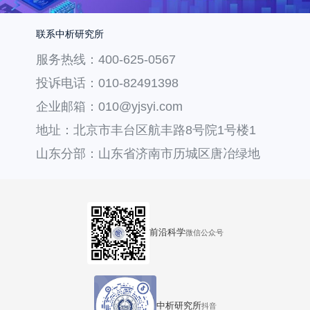
联系中析研究所
服务热线：400-625-0567
投诉电话：010-82491398
企业邮箱：010@yjsyi.com
地址：北京市丰台区航丰路8号院1号楼1
层121
山东分部：山东省济南市历城区唐冶绿地
汇中心36号楼
前沿科学
微信公众号
中析研究所
抖音