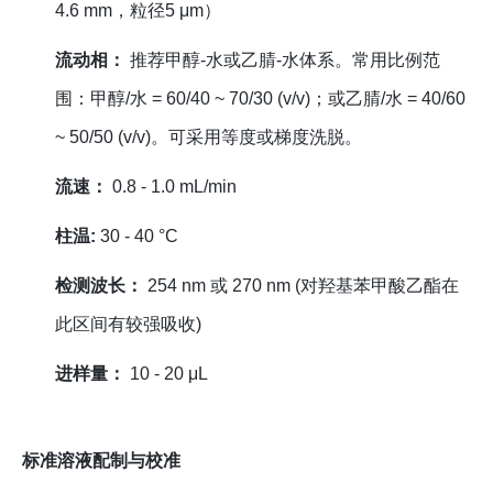
4.6 mm，粒径5 μm）
流动相：
推荐甲醇-水或乙腈-水体系。常用比例范
围：甲醇/水 = 60/40 ~ 70/30 (v/v)；或乙腈/水 = 40/60
~ 50/50 (v/v)。可采用等度或梯度洗脱。
流速：
0.8 - 1.0 mL/min
柱温:
30 - 40 °C
检测波长：
254 nm 或 270 nm (对羟基苯甲酸乙酯在
此区间有较强吸收)
进样量：
10 - 20 μL
标准溶液配制与校准