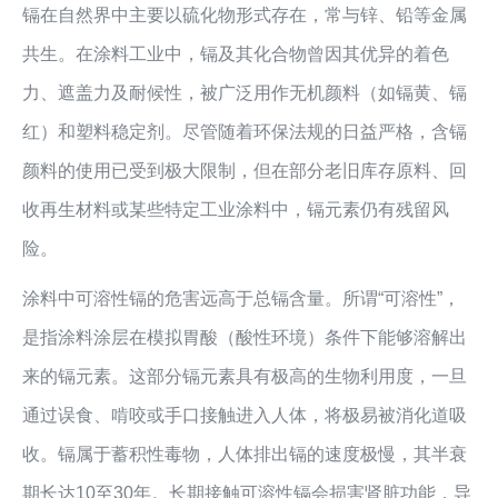
镉在自然界中主要以硫化物形式存在，常与锌、铅等金属
共生。在涂料工业中，镉及其化合物曾因其优异的着色
力、遮盖力及耐候性，被广泛用作无机颜料（如镉黄、镉
红）和塑料稳定剂。尽管随着环保法规的日益严格，含镉
颜料的使用已受到极大限制，但在部分老旧库存原料、回
收再生材料或某些特定工业涂料中，镉元素仍有残留风
险。
涂料中可溶性镉的危害远高于总镉含量。所谓“可溶性”，
是指涂料涂层在模拟胃酸（酸性环境）条件下能够溶解出
来的镉元素。这部分镉元素具有极高的生物利用度，一旦
通过误食、啃咬或手口接触进入人体，将极易被消化道吸
收。镉属于蓄积性毒物，人体排出镉的速度极慢，其半衰
期长达10至30年。长期接触可溶性镉会损害肾脏功能，导