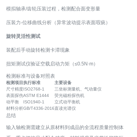
模拟轴承/齿轮压装过程，检测配合面变形量
压装力-位移曲线分析（异常波动提示表面瑕疵）
旋转灵活性测试
装配后手动旋转检测卡滞现象
扭矩测试仪验证空载启动力矩（≤0.5N·m）
检测标准与设备对照表
检测项目
执行标准
主要设备
尺寸精度
ISO2768-1
三坐标测量机、气动量仪
表面探伤
ASTM E1444
荧光磁粉探伤机
动平衡
ISO1940-1
立式动平衡机
材料分析
GB/T4336-2016
直读光谱仪
总结
输入轴检测需建立从原材料到成品的全流程质量控制体