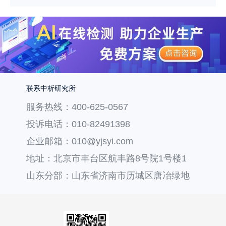
联系中析研究所
服务热线：400-625-0567
投诉电话：010-82491398
企业邮箱：010@yjsyi.com
地址：北京市丰台区航丰路8号院1号楼1
层121
山东分部：山东省济南市历城区唐冶绿地
汇中心36号楼