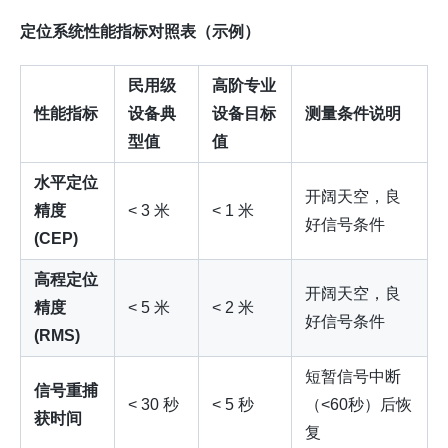
定位系统性能指标对照表（示例）
民用级
高阶专业
性能指标
设备典
设备目标
测量条件说明
型值
值
水平定位
开阔天空，良
精度
< 3 米
< 1 米
好信号条件
(CEP)
高程定位
开阔天空，良
精度
< 5 米
< 2 米
好信号条件
(RMS)
短暂信号中断
信号重捕
< 30 秒
< 5 秒
（<60秒）后恢
获时间
复