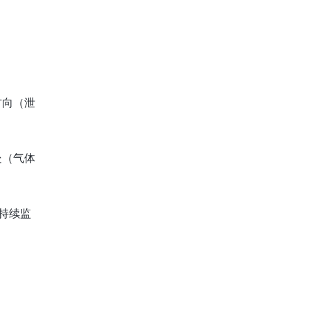
。
方向（泄
处（气体
持续监