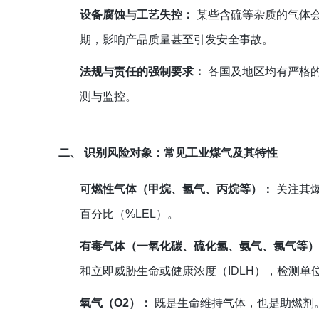
设备腐蚀与工艺失控：
某些含硫等杂质的气体
期，影响产品质量甚至引发安全事故。
法规与责任的强制要求：
各国及地区均有严格
测与监控。
二、 识别风险对象：常见工业煤气及其特性
可燃性气体（甲烷、氢气、丙烷等）：
关注其爆
百分比（%LEL）。
有毒气体（一氧化碳、硫化氢、氨气、氯气等
和立即威胁生命或健康浓度（IDLH），检测单位
氧气（O2）：
既是生命维持气体，也是助燃剂。浓