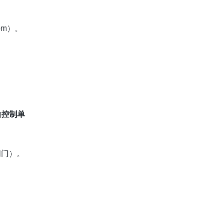
pm）。
的
控制单
阀门）。
）。