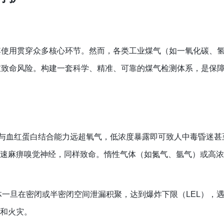
其使用贯穿众多核心环节。然而，各类工业煤气（如一氧化碳、
重致命风险。构建一套科学、精准、可靠的煤气检测体系，是保
与血红蛋白结合能力远超氧气，低浓度暴露即可致人中毒昏迷甚
迅速麻痹嗅觉神经，同样致命。惰性气体（如氮气、氩气）或高
一旦在密闭或半密闭空间泄漏积聚，达到爆炸下限（LEL），
炸和火灾。