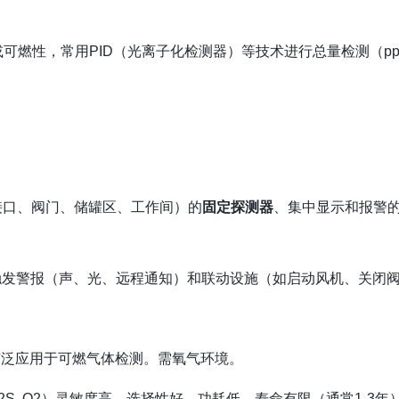
可燃性，常用PID（光离子化检测器）等技术进行总量检测（p
接口、阀门、储罐区、工作间）的
固定探测器
、集中显示和报警
动触发警报（声、光、远程通知）和联动设施（如启动风机、关闭
泛应用于可燃气体检测。需氧气环境。
2S, O2）灵敏度高、选择性好，功耗低。寿命有限（通常1-3年