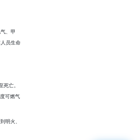
氢气、甲
障人员生命
至死亡。
浓度可燃气
遇到明火、