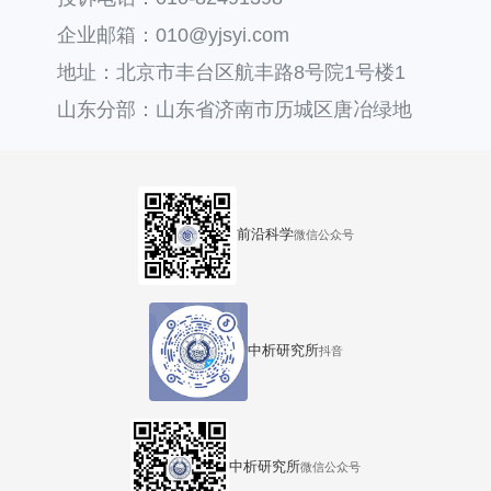
企业邮箱：010@yjsyi.com
地址：北京市丰台区航丰路8号院1号楼1
层121
山东分部：山东省济南市历城区唐冶绿地
汇中心36号楼
前沿科学
微信公众号
中析研究所
抖音
中析研究所
微信公众号