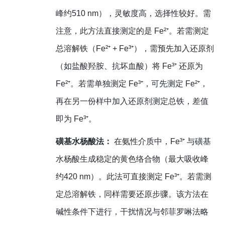
峰约510 nm），灵敏度高，选择性较好。需
注意，此方法直接测定的是 Fe²⁺。若需测定
总溶解铁（Fe²⁺ + Fe³⁺），需预先加入还原剂
（如盐酸羟胺、抗坏血酸）将 Fe³⁺ 还原为
Fe²⁺。若需单独测定 Fe³⁺，可先测定 Fe²⁺，
再在另一份样中加入还原剂测定总铁，差值
即为 Fe³⁺。
磺基水杨酸法：
在氨性介质中，Fe³⁺ 与磺基
水杨酸生成稳定的黄色络合物（最大吸收峰
约420 nm）。此法可直接测定 Fe³⁺。若需测
定总溶解铁，同样需要还原步骤。该方法在
碱性条件下进行，干扰情况与邻菲罗啉法略