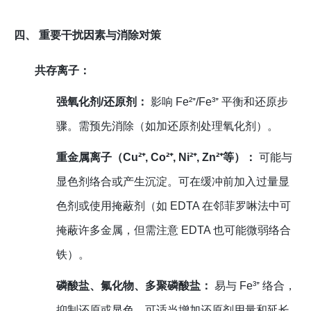
四、 重要干扰因素与消除对策
共存离子：
强氧化剂/还原剂：
影响 Fe²⁺/Fe³⁺ 平衡和还原步
骤。需预先消除（如加还原剂处理氧化剂）。
重金属离子（Cu²⁺, Co²⁺, Ni²⁺, Zn²⁺等）：
可能与
显色剂络合或产生沉淀。可在缓冲前加入过量显
色剂或使用掩蔽剂（如 EDTA 在邻菲罗啉法中可
掩蔽许多金属，但需注意 EDTA 也可能微弱络合
铁）。
磷酸盐、氟化物、多聚磷酸盐：
易与 Fe³⁺ 络合，
抑制还原或显色。可适当增加还原剂用量和延长