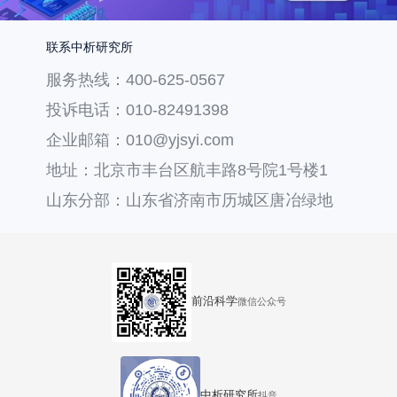
联系中析研究所
服务热线：400-625-0567
投诉电话：010-82491398
企业邮箱：010@yjsyi.com
地址：北京市丰台区航丰路8号院1号楼1
层121
山东分部：山东省济南市历城区唐冶绿地
汇中心36号楼
前沿科学
微信公众号
中析研究所
抖音