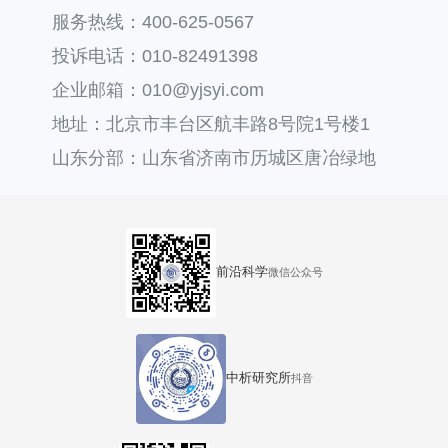
服务热线：400-625-0567
投诉电话：010-82491398
企业邮箱：010@yjsyi.com
地址：北京市丰台区航丰路8号院1号楼1
层121
山东分部：山东省济南市历城区唐冶绿地
汇中心36号楼
前沿科学
微信公众号
中析研究所
抖音