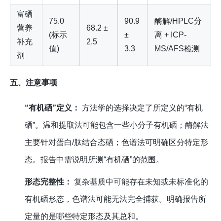
富硒
75.0
90.9
酶解/HPLC分
营养
68.2 ±
(标示
±
离 + ICP-
补充
2.5
值)
3.3
MS/AFS检测
剂
五、注意事项
“有机硒”定义：
方法学的选择决定了所定义的“有机
硒”。温和提取法可能包含一些小分子有机硒；酶解法
主要针对蛋白/肽结合态硒；色谱法可明确区分特定形
态。报告中需说明所测“有机硒”的范围。
形态完整性：
复杂基质中可能存在未知或未标准化的
有机硒形态，色谱法可能无法完全捕获。明确报告所
定量的是哪些特定形态及其总和。