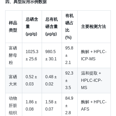
四、典型应用示例数据
有机
总硒含
总有机
样品
硒占
量
硒含量
主要检测方法
类型
比
(μg/g)
(μg/g)
(%)
富硒
95.8
1025.3
980.5
酶解 + HPLC-
酵母
±
± 25.6
± 30.1
ICP-MS
粉
2.1
92.3
温和提取 +
富硒
0.52 ±
0.48 ±
±
HPLC-ICP-
大米
0.03
0.02
3.5
MS
动物
84.9
1.86 ±
1.58 ±
酶解 + HPLC-
肝脏
±
0.08
0.07
AFS
组织
2.8