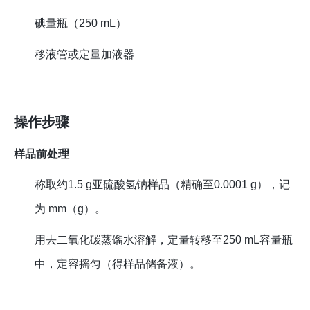
碘量瓶（250 mL）
移液管或定量加液器
操作步骤
样品前处理
称取约1.5 g亚硫酸氢钠样品（精确至0.0001 g），记
为
m
m
（g）。
用去二氧化碳蒸馏水溶解，定量转移至250 mL容量瓶
中，定容摇匀（得样品储备液）。