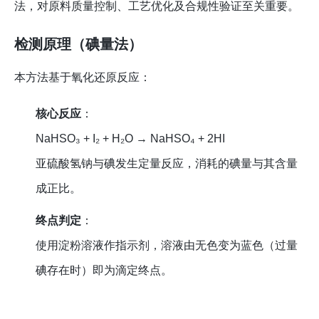
法，对原料质量控制、工艺优化及合规性验证至关重要。
检测原理（碘量法）
本方法基于氧化还原反应：
核心反应
：
NaHSO₃ + I₂ + H₂O → NaHSO₄ + 2HI
亚硫酸氢钠与碘发生定量反应，消耗的碘量与其含量
成正比。
终点判定
：
使用淀粉溶液作指示剂，溶液由无色变为蓝色（过量
碘存在时）即为滴定终点。