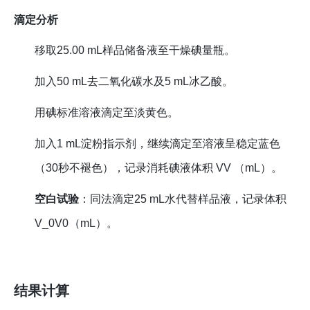
滴定分析
移取25.00 mL样品储备液至干燥碘量瓶。
加入50 mL去二氧化碳水及5 mL冰乙酸。
用碘标准溶液滴定至淡黄色。
加入1 mL淀粉指示剂，继续滴定至溶液呈稳定蓝色
（30秒不褪色），记录消耗碘液体积
V
V
（mL）。
空白试验
：同法滴定25 mL水代替样品液，记录体积
V_0
V
0
（mL）。
结果计算