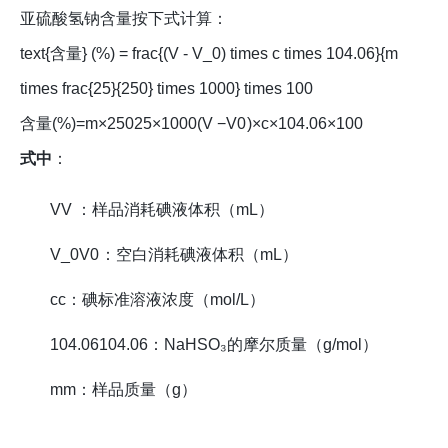
亚硫酸氢钠含量按下式计算：
text{含量} (%) = frac{(V - V_0) times c times 104.06}{m
times frac{25}{250} times 1000} times 100
含量
(
%
)
=
m
×
250
25
×
1000
(
V
−
V
0
)
×
c
×
104.06
×
100
式中
：
V
V
：样品消耗碘液体积（mL）
V_0
V
0
：空白消耗碘液体积（mL）
c
c
：碘标准溶液浓度（mol/L）
104.06
104.06
：NaHSO₃的摩尔质量（g/mol）
m
m
：样品质量（g）