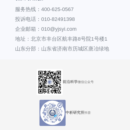
服务热线：400-625-0567
投诉电话：010-82491398
企业邮箱：010@yjsyi.com
地址：北京市丰台区航丰路8号院1号楼1
层121
山东分部：山东省济南市历城区唐冶绿地
汇中心36号楼
前沿科学
微信公众号
中析研究所
抖音