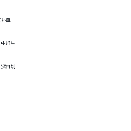
抗坏血
）中维生
；漂白剂