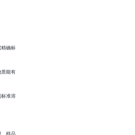
需精确标
物质能有
剂标准溶
积、样品