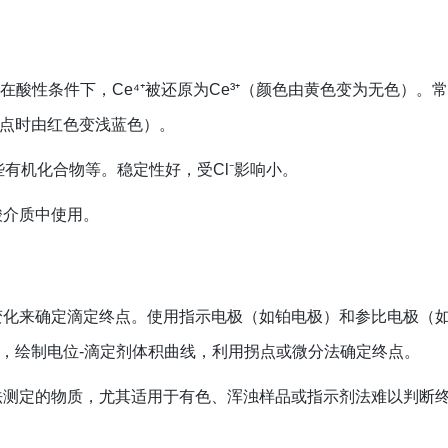
剂，在酸性条件下，Ce⁴⁺被还原为Ce³⁺（颜色由黄色变为无色）。
点时由红色变浅蓝色）。
某些有机化合物等。稳定性好，受Cl⁻影响小。
酸介质中使用。
变化来确定滴定终点。使用指示电极（如铂电极）和参比电极（
，绘制电位-滴定剂体积曲线，利用拐点或微分法确定终点。
法测定的物质，尤其适用于有色、浑浊样品或指示剂法难以判断