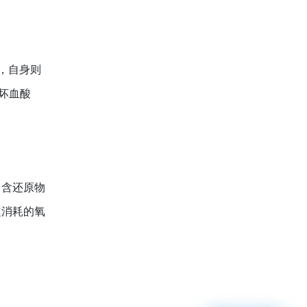
，自身则
抗坏血酸
向含还原物
定消耗的氧