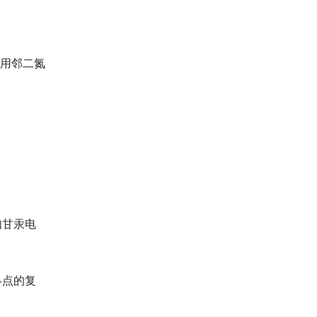
常用邻二氮
如甘汞电
终点的复