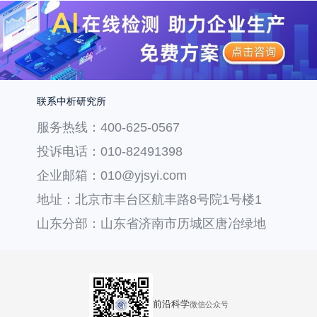
联系中析研究所
服务热线：400-625-0567
投诉电话：010-82491398
企业邮箱：010@yjsyi.com
地址：北京市丰台区航丰路8号院1号楼1
层121
山东分部：山东省济南市历城区唐冶绿地
汇中心36号楼
前沿科学
微信公众号