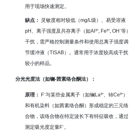
用于现场快速测定。
缺点：
灵敏度相对较低（mg/L级）、易受溶液
pH、离子强度及共存离子（如Al³⁺, Fe³⁺, OH⁻等）
干扰，需严格控制测量条件和使用总离子强度调
节缓冲液（TISAB）。通常用于浓度较高或干扰
较小的样品。
分光光度法（如镧-茜素络合酮法）：
原理：
F⁻与某些金属离子（如镧La³⁺、铈Ce³⁺）
和有机染料（如茜素络合酮）形成稳定的三元络
合物，该络合物在特定波长下有特征吸收，通过
测定吸光度定量F⁻。