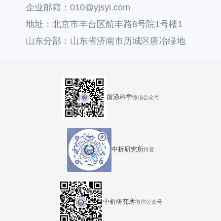
企业邮箱：010@yjsyi.com
地址：北京市丰台区航丰路8号院1号楼1
层121
山东分部：山东省济南市历城区唐冶绿地
汇中心36号楼
前沿科学
微信公众号
中析研究所
抖音
中析研究所
微信公众号