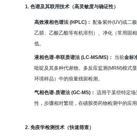
1. 色谱及其联用技术（高灵敏度与确证性）
高效液相色谱法 (HPLC)：
配备紫外(UV)或二
乙腈、乙酸乙酯等有机溶剂）、净化（常用固相萃
低。
液相色谱-串联质谱法 (LC-MS/MS)：
当前
金标
吡啶及其多种代谢物。多反应监测(MRM)模
环境样品）中的痕量残留检测。
气相色谱-质谱法 (GC-MS)：
适用于某些特定场
性，步骤相对繁琐，在磺胺类药物检测中的应用逐渐
2. 免疫学检测技术（快速筛查）