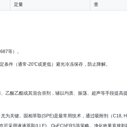
定量
查
687等）。
定条件（通常-20℃或更低）避光冷冻保存，防止降解。
腈、乙酸乙酯或其混合溶剂，辅以均质、振荡、超声等手段提高
关键。固相萃取(SPE)是最常用技术，通过吸附剂（C18, HL
也可采用液液萃取(LLE)、QuEChERS等策略。净化效果直接