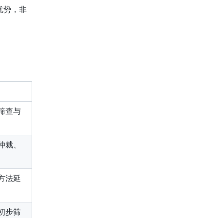
优势，非
筛查与
仲裁、
方法延
初步筛