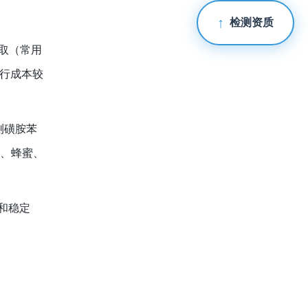
检测资质
提取（常用
运行成本较
测磺胺苯
织、蜂蜜、
和稳定