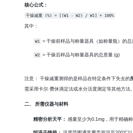
核心公式：
干燥减重 (%) = [(W1 - W2) / W1] × 100%
其中：
= 干燥前样品与称量器具（如称量瓶）的总质量
W1
= 干燥后样品与称量器具的总质量 (g)
W2
注意：
干燥减重测得的是样品在特定条件下失去的
需采用卡尔·费休滴定法或水分活度测定等其他方法
二、 所需仪器与材料
精密分析天平：
感量至少为0.1mg，用于精确
恒温干燥箱：
温度范围通常覆盖室温至200℃