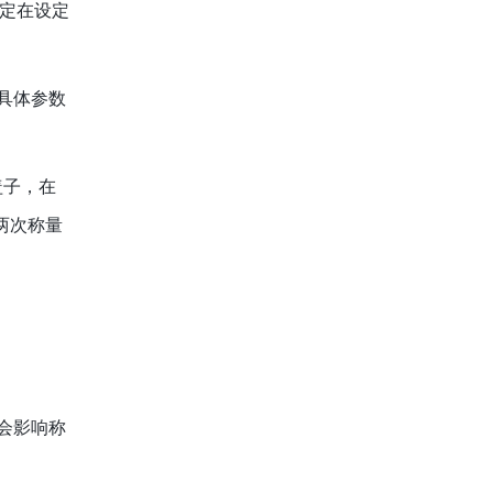
定在设定
具体参数
盖子，在
两次称量
。
会影响称