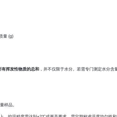
 (g)
所有挥发性物质的总和
，并不仅限于水分。若需专门测定水分含
。
称量样品。
以上，控温精度需达到±2℃或更高要求。需定期校准温度均匀性