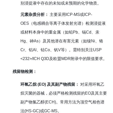
别浸提液中存在的未知或未预期的化学物质。
元素杂质分析：
主要采用ICP-MS或ICP-
OES（电感耦合等离子体发射光谱）检测浸提液
或材料本身中的重金属（如铅Pb、镉Cd、汞
Hg、砷As）及其他潜在有害元素（如镍Ni、铬
Cr、铝Al、钴Co、钒V等）。需特别关注USP
<232>/ICH Q3D及欧盟MDR附录中的限值要求。
残留物检测：
环氧乙烷 (EO) 及其副产物残留：
对采用环氧乙
烷灭菌的器械，必须严格检测残留的EO及其主要
副产物氯乙醇(ECH)。常用方法为顶空气相色谱
法(HS-GC)或GC-MS。