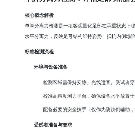
核心概念解析
单脚分离力检测是一项客观量化足部在承重状态下
水平分离力，反映足弓结构维持姿势、抵抗内侧塌
标准检测流程
环境与设备准备
检测区域需保持安静、光线适宜。受试者穿
校准高精度测力平台，确保设备水平放置于
配备必要的安全扶手（仅作为防跌倒辅助，
受试者准备与要求