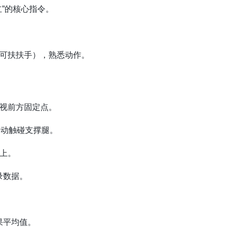
”的核心指令。
可扶扶手），熟悉动作。
视前方固定点。
摆动触碰支撑腿。
上。
录数据。
果平均值。