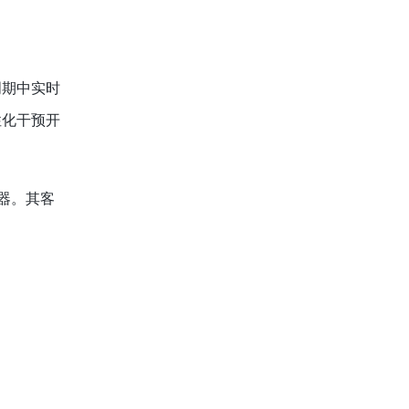
周期中实时
性化干预开
器。其客