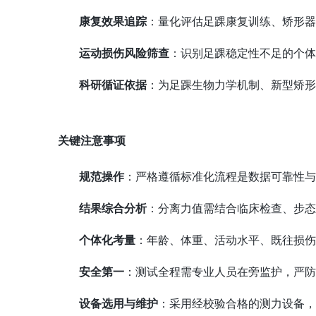
康复效果追踪
：量化评估足踝康复训练、矫形
运动损伤风险筛查
：识别足踝稳定性不足的个
科研循证依据
：为足踝生物力学机制、新型矫
关键注意事项
规范操作
：严格遵循标准化流程是数据可靠性
结果综合分析
：分离力值需结合临床检查、步
个体化考量
：年龄、体重、活动水平、既往损
安全第一
：测试全程需专业人员在旁监护，严
设备选用与维护
：采用经校验合格的测力设备