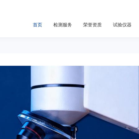
首页
检测服务
荣誉资质
试验仪器