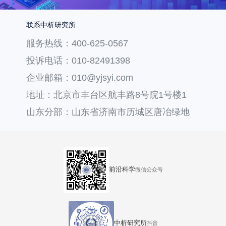
联系中析研究所
服务热线：400-625-0567
投诉电话：010-82491398
企业邮箱：010@yjsyi.com
地址：北京市丰台区航丰路8号院1号楼1
层121
山东分部：山东省济南市历城区唐冶绿地
汇中心36号楼
前沿科学
微信公众号
中析研究所
抖音