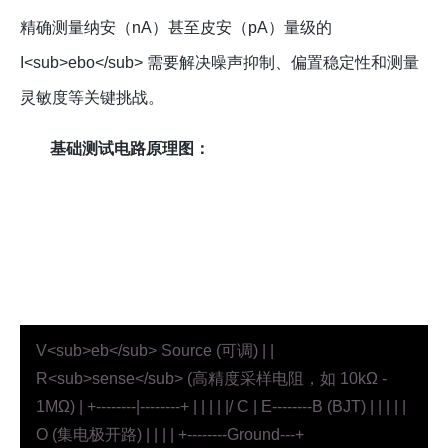
精确测量纳安（nA）甚至皮安（pA）量级的
I<sub>ebo</sub> 需要解决噪声抑制、偏置稳定性和测量
灵敏度等关键挑战。
基础测试电路原理图：
V<sub>eb</sub> Source (可调) | |
R<sub>sense</sub> (高精度采样电阻，如 10kΩ -
1MΩ) | +--------|--------+ | | | | |/ C | E--------B (BJT) | | | | |
O (集电极开路) | | | | +--------Ground---+