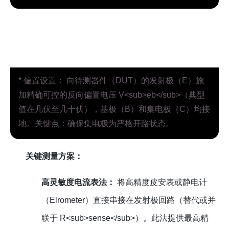
* 偏置设置： 向待测器件（DUT）的发射极（E）施
加精确可控的反向偏置电压 V<sub>eb</sub>（典型
值在几伏至几十伏），基极（B）和集电极（C）均接
地。关键点：确保集电极为严格开路状态。
关键测量方案：
高灵敏度电流表法：
将高精度皮安表或静电计
（Elrometer）直接串接在发射极回路（替代或并
联于 R<sub>sense</sub>）。此法提供最高精