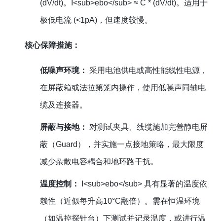
(dV/dt)。I<sub>ebo</sub> ≈ C * (dV/dt)。适用于
极低电流 (<1pA)，但速度较慢。
核心保障措施：
低噪声环境：
采用电池供电或高性能线性电源，
在屏蔽箱或法拉第笼内操作，使用低噪声同轴电
缆及连接器。
屏蔽与接地：
对测试夹具、线缆施加完善静电屏
蔽（Guard），并实施一点接地策略，最大限度
减少杂散电容耦合和地环路干扰。
温度控制：
I<sub>ebo</sub> 具有显著的温度依
赖性（近似每升高10°C翻倍）。需在恒温环境
（如温控探针台）下测试并记录温度，或进行温