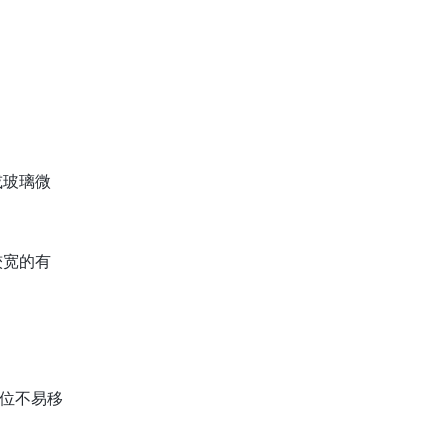
或玻璃微
较宽的有
位不易移