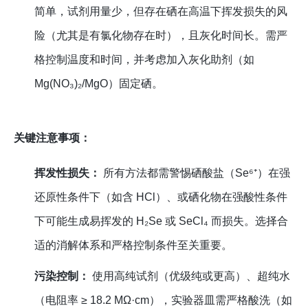
简单，试剂用量少，但存在硒在高温下挥发损失的风
险（尤其是有氯化物存在时），且灰化时间长。需严
格控制温度和时间，并考虑加入灰化助剂（如
Mg(NO₃)₂/MgO）固定硒。
关键注意事项：
挥发性损失：
所有方法都需警惕硒酸盐（Se⁶⁺）在强
还原性条件下（如含 HCl）、或硒化物在强酸性条件
下可能生成易挥发的 H₂Se 或 SeCl₄ 而损失。选择合
适的消解体系和严格控制条件至关重要。
污染控制：
使用高纯试剂（优级纯或更高）、超纯水
（电阻率 ≥ 18.2 MΩ·cm），实验器皿需严格酸洗（如