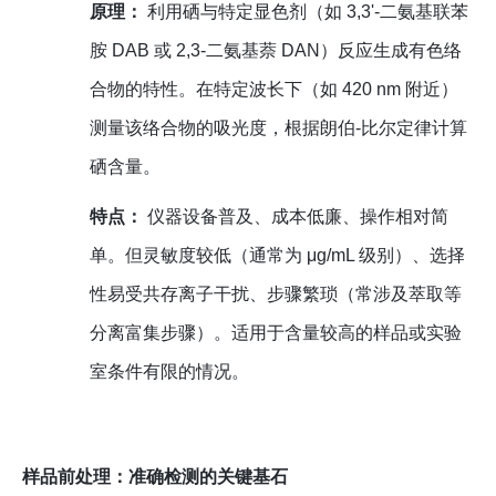
原理：
利用硒与特定显色剂（如 3,3'-二氨基联苯
胺 DAB 或 2,3-二氨基萘 DAN）反应生成有色络
合物的特性。在特定波长下（如 420 nm 附近）
测量该络合物的吸光度，根据朗伯-比尔定律计算
硒含量。
特点：
仪器设备普及、成本低廉、操作相对简
单。但灵敏度较低（通常为 μg/mL 级别）、选择
性易受共存离子干扰、步骤繁琐（常涉及萃取等
分离富集步骤）。适用于含量较高的样品或实验
室条件有限的情况。
样品前处理：准确检测的关键基石