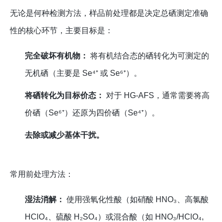
无论是何种检测方法，样品前处理都是决定总硒测定准确
性的核心环节，主要目标是：
完全破坏有机物：
将有机结合态的硒转化为可测定的
无机硒（主要是 Se⁴⁺ 或 Se⁶⁺）。
将硒转化为目标价态：
对于 HG-AFS，通常需要将高
价硒（Se⁶⁺）还原为四价硒（Se⁴⁺）。
去除或减少基体干扰。
常用前处理方法：
湿法消解：
使用强氧化性酸（如硝酸 HNO₃、高氯酸
HClO₄、硫酸 H₂SO₄）或混合酸（如 HNO₃/HClO₄,