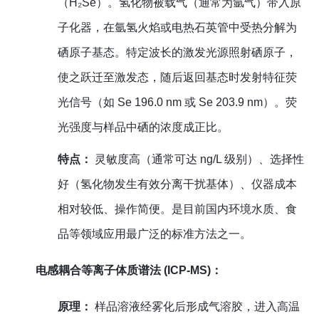
（H₂Se）。氢化物被载气（通常为氩气）带入原
子化器，在氩氢火焰或电热石英管中受热分解为
硒原子基态。特定波长的激发光源照射硒原子，
使之跃迁至激发态，随后返回基态时发射特征荧
光信号（如 Se 196.0 nm 或 Se 203.9 nm）。荧
光强度与样品中硒的浓度成正比。
特点：
灵敏度高（通常可达 ng/L 级别）、选择性
好（氢化物发生有效分离干扰基体）、仪器成本
相对较低、操作简便。是目前国内环境水质、食
品等领域应用最广泛的标准方法之一。
电感耦合等离子体质谱法 (ICP-MS)：
原理：
样品溶液经雾化后形成气溶胶，进入高温