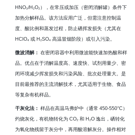
HNO₃/H₂O₂），在常压或加压（密闭消解罐）条件下
加热分解样品。该方法应用广泛，但需注意控制温
度、酸比例和蒸发过程，防止硒挥发损失（尤其在
HClO₄ 或 H₂SO₄ 高温冒烟阶段）或引入污染。
微波消解：
在密闭容器中利用微波能快速加热酸和样
品。优点在于消解温度高、速度快、试剂用量少、密
闭环境减少挥发损失和污染风险、批次处理量大。是
目前最推荐的主流消解技术，尤其适用于生物、食品
等复杂有机样品。
干灰化法：
样品在高温马弗炉中（通常 450-550°C）
灼烧灰化，有机物转化为 CO₂ 和 H₂O 逸出，硒转化
为氧化物残留于灰分中，再用酸溶解灰分。操作相对