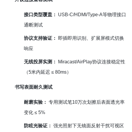
接口类型覆盖：
USB-C/HDMI/Type-A等物理接口
通断测试
协议支持验证：
即插即用识别、扩展屏模式切换
响应
无线投屏实测：
Miracast/AirPlay协议连接稳定性
（5米内延迟 ≤ 80ms）
书写表面耐久测试
耐磨实验：
专用测试笔10万次划擦后表面透光率
变化 ≤ 5%
防眩光验证：
强光照射下无镜面反射干扰可视区