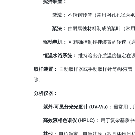
搅拌装置：
篮法：
不锈钢转篮（常用网孔孔径为4
桨法：
由耐腐蚀材料制成的桨叶（常用
驱动电机：
可精确控制搅拌装置的转速（通常范
恒温水浴系统：
维持溶出介质温度恒定在设
取样装置：
自动取样器或手动取样针筒/移液管，
除。
分析仪器：
紫外-可见分光光度计 (UV-Vis)：
最常用，
高效液相色谱仪 (HPLC)：
用于复杂基质中
其他：
电位滴定、电导法等（视具体物质