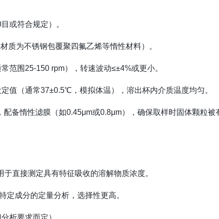
0目或符合规定）。
材质为不锈钢包覆聚四氟乙烯等惰性材料）。
围25-150 rpm），转速波动≤±4%或更小。
定值（通常37±0.5℃，模拟体温），溶出杯内介质温度均匀。
配备惰性滤膜（如0.45μm或0.8μm），确保取样时固体颗粒被
用于直接测定具有特征吸收的溶解物质浓度。
特定成分的定量分析，选择性更高。
和分析要求而定）。