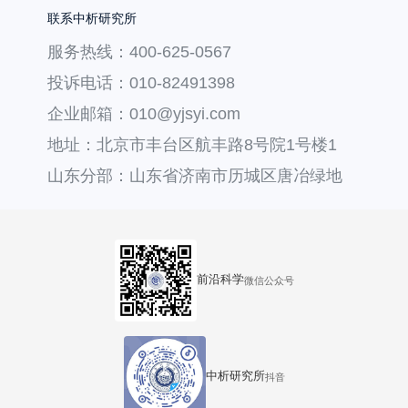
联系中析研究所
服务热线：400-625-0567
投诉电话：010-82491398
企业邮箱：010@yjsyi.com
地址：北京市丰台区航丰路8号院1号楼1
层121
山东分部：山东省济南市历城区唐冶绿地
汇中心36号楼
前沿科学
微信公众号
中析研究所
抖音