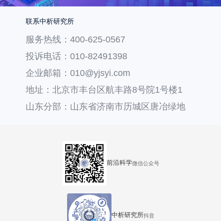
联系中析研究所
服务热线：400-625-0567
投诉电话：010-82491398
企业邮箱：010@yjsyi.com
地址：北京市丰台区航丰路8号院1号楼1
层121
山东分部：山东省济南市历城区唐冶绿地
汇中心36号楼
前沿科学
微信公众号
中析研究所
抖音