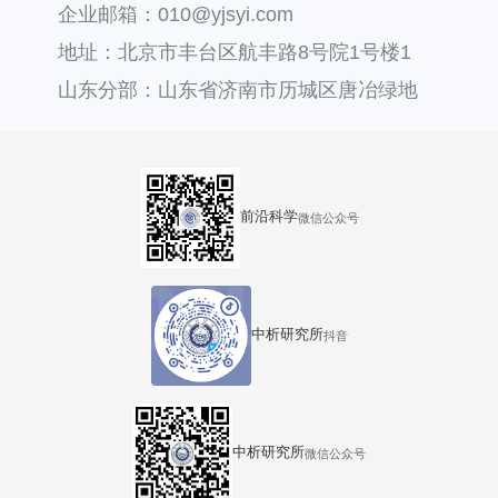
企业邮箱：010@yjsyi.com
地址：北京市丰台区航丰路8号院1号楼1
层121
山东分部：山东省济南市历城区唐冶绿地
汇中心36号楼
前沿科学
微信公众号
中析研究所
抖音
中析研究所
微信公众号