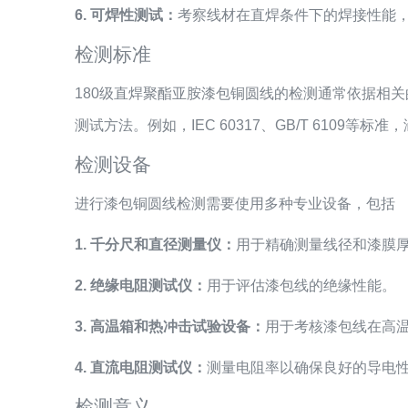
6. 可焊性测试：
考察线材在直焊条件下的焊接性能
检测标准
180级直焊聚酯亚胺漆包铜圆线的检测通常依据相
测试方法。例如，IEC 60317、GB/T 6109
检测设备
进行漆包铜圆线检测需要使用多种专业设备，包括
1. 千分尺和直径测量仪：
用于精确测量线径和漆膜
2. 绝缘电阻测试仪：
用于评估漆包线的绝缘性能。
3. 高温箱和热冲击试验设备：
用于考核漆包线在高
4. 直流电阻测试仪：
测量电阻率以确保良好的导电
检测意义