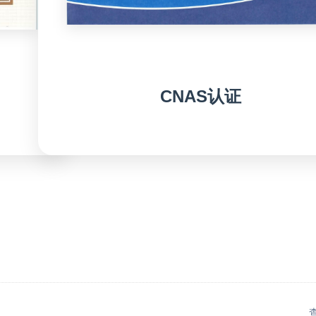
CNAS认证