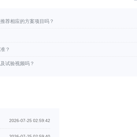
给推荐相应的方案项目吗？
？
标准？
以及试验视频吗？
2026-07-25 02:59:42
2026-07-25 02:59:40