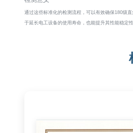
通过这些标准化的检测流程，可以有效确保180级
于延长电工设备的使用寿命，也能提升其性能稳定