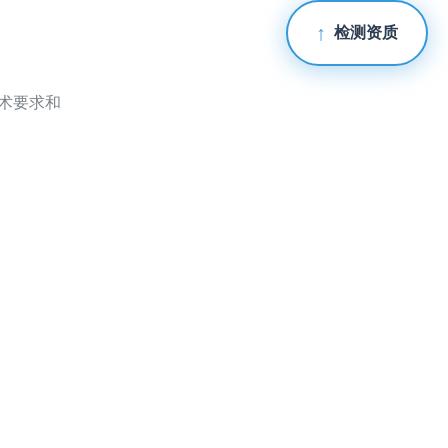
检测资质
术要求和