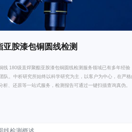
聚酯亚胺漆包铜圆线检测
线 180级直焊聚酯亚胺漆包铜圆线检测服务领域已有多年经验
师团队。中析研究所始终以科学研究为主，以客户为中心，在严格
分析、还原等一站式服务，检测报告可通过一键扫描查询真伪。
铜圆线检测概述