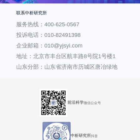
联系中析研究所
服务热线：400-625-0567
投诉电话：010-82491398
企业邮箱：010@yjsyi.com
地址：北京市丰台区航丰路8号院1号楼1
层121
山东分部：山东省济南市历城区唐冶绿地
汇中心36号楼
前沿科学
微信公众号
中析研究所
抖音