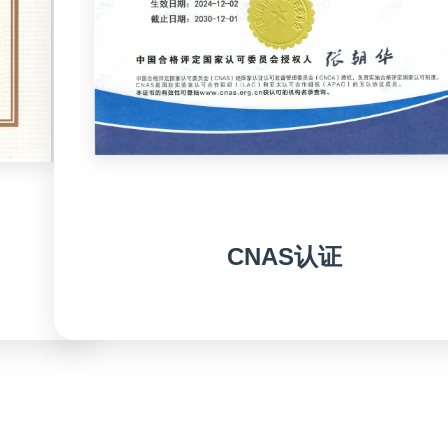
CNAS认证