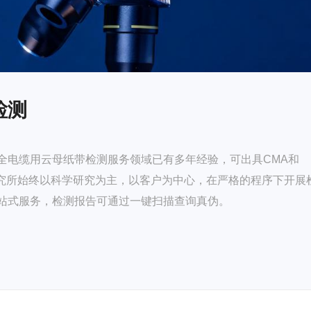
检测
全电缆用云母纸带检测服务领域已有多年经验，可出具CMA和
研究所始终以科学研究为主，以客户为中心，在严格的程序下开展
站式服务，检测报告可通过一键扫描查询真伪。