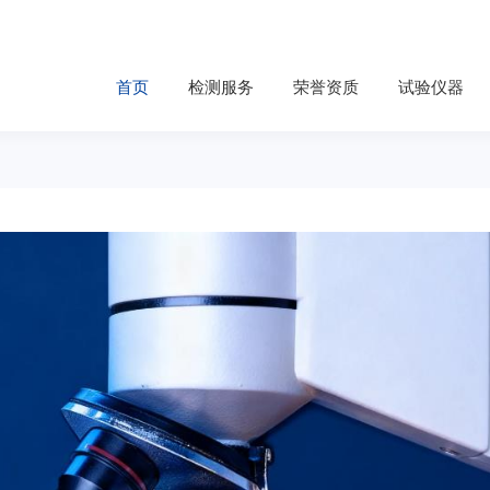
首页
检测服务
荣誉资质
试验仪器