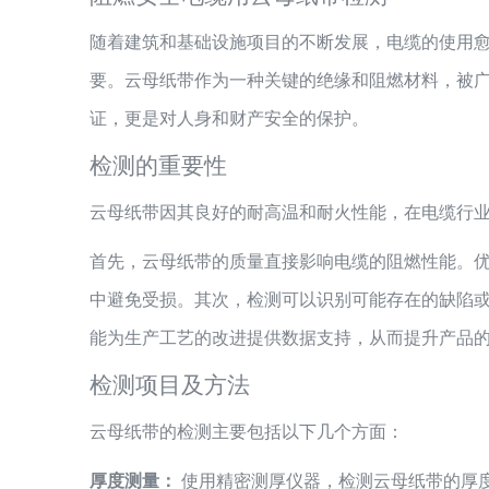
随着建筑和基础设施项目的不断发展，电缆的使用
要。云母纸带作为一种关键的绝缘和阻燃材料，被
证，更是对人身和财产安全的保护。
检测的重要性
云母纸带因其良好的耐高温和耐火性能，在电缆行
首先，云母纸带的质量直接影响电缆的阻燃性能。
中避免受损。其次，检测可以识别可能存在的缺陷
能为生产工艺的改进提供数据支持，从而提升产品
检测项目及方法
云母纸带的检测主要包括以下几个方面：
厚度测量：
使用精密测厚仪器，检测云母纸带的厚