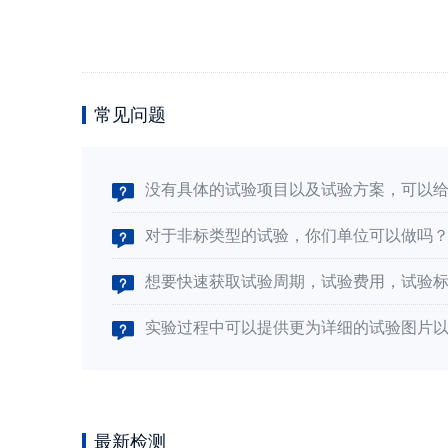
常见问题
没有具体的试验项目以及试验方案，可以
对于非标类型的试验，你们单位可以做吗
想要快速获取试验周期，试验费用，试验
实验过程中可以提供更为详细的试验图片
最新检测