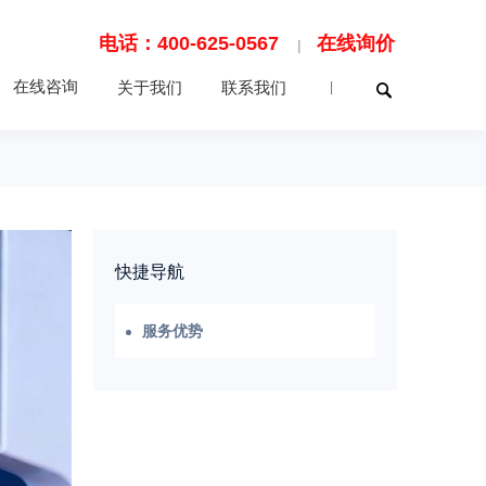
电话：400-625-0567
在线询价
|
在线咨询
关于我们
联系我们
|
快捷导航
服务优势