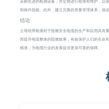
采购先进的检测设备，并定期进行校准和维护，以
和操作技能。此外，建立完善的质量管理体系，保
结论
云母纸带检测对于阻燃安全电缆的生产和应用具有
而提升电缆整体的阻燃效果，有效保护人们的生命
精准，为电缆行业的发展提供更加可靠的保障。