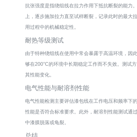
抗张强度是指绕组线在拉力作用下抵抗断裂的能力
上，逐步施加拉力直至试样断裂，记录此时的最大
用过程中的机械稳定性。
耐热等级测试
由于特种绕组线在使用中常会暴露于高温环境，因此
够在200°C的环境中长期稳定工作而不失效。测
其性能变化。
电气性能与耐溶剂性能
电气性能检测主要评估漆包线在工作电压和频率下
性能是否符合标准要求。此外，耐溶剂性能测试通
中漆膜脱落或龟裂。
总结