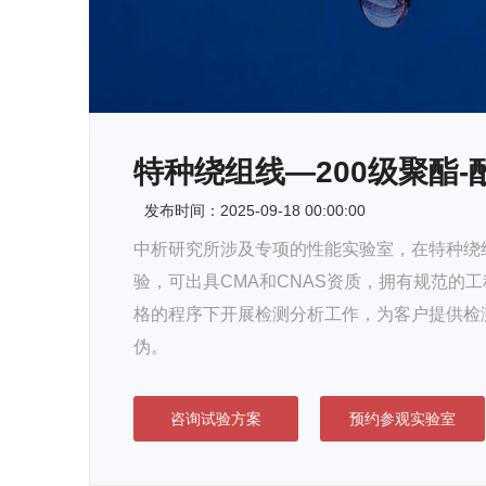
特种绕组线—200级聚酯
发布时间：2025-09-18 00:00:00
中析研究所涉及专项的性能实验室，在特种绕组
验，可出具CMA和CNAS资质，拥有规范的
格的程序下开展检测分析工作，为客户提供检
伪。
咨询试验方案
预约参观实验室