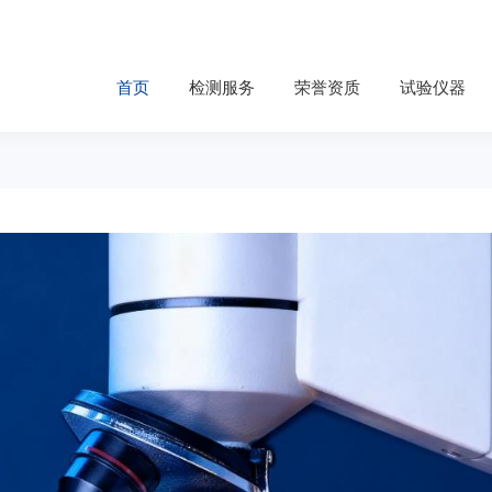
首页
检测服务
荣誉资质
试验仪器