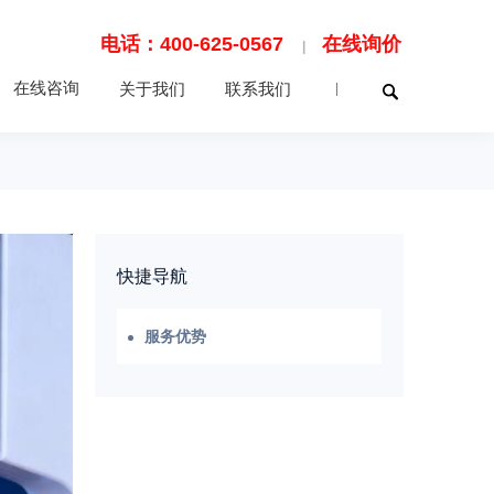
电话：400-625-0567
在线询价
|
在线咨询
关于我们
联系我们
|
快捷导航
服务优势