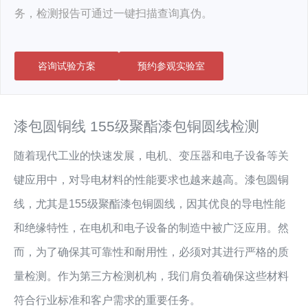
务，检测报告可通过一键扫描查询真伪。
咨询试验方案
预约参观实验室
漆包圆铜线 155级聚酯漆包铜圆线检测
随着现代工业的快速发展，电机、变压器和电子设备等关
键应用中，对导电材料的性能要求也越来越高。漆包圆铜
线，尤其是155级聚酯漆包铜圆线，因其优良的导电性能
和绝缘特性，在电机和电子设备的制造中被广泛应用。然
而，为了确保其可靠性和耐用性，必须对其进行严格的质
量检测。作为第三方检测机构，我们肩负着确保这些材料
符合行业标准和客户需求的重要任务。