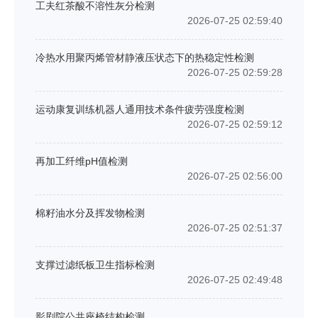
工夫红茶酸不溶性灰分检测
2026-07-25 02:59:40
冷热水用聚丙烯管材静液压状态下的热稳定性检测
2026-07-25 02:59:28
运动康复训练机器人通用技术条件疲劳强度检测
2026-07-25 02:59:12
再加工纤维pH值检测
2026-07-25 02:56:00
棉籽油水分及挥发物检测
2026-07-25 02:51:37
支撑过滤纸板卫生指标检测
2026-07-25 02:49:48
影剧院公共座椅结构检测