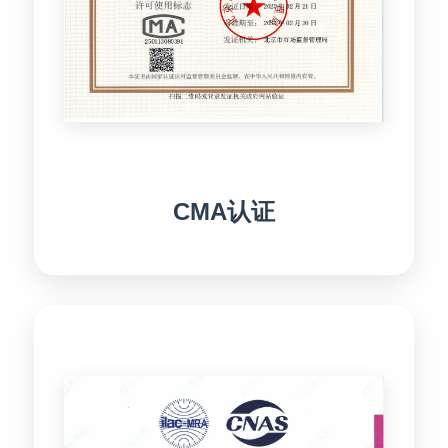
CMA认证