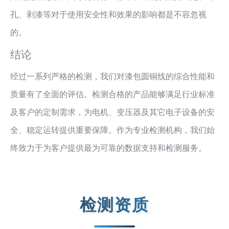
孔、剥漆等对于使用安全性和效果的影响都是不容忽视
的。
结论
经过一系列严格的检测，我们对漆包圆铜线的综合性能和
质量有了全面的评估。检测合格的产品能够满足行业标准
及客户的定制需求，为电机、变压器及其它电子设备的安
全、稳定运转提供重要保障。作为专业检测机构，我们始
终致力于为客户提供最为可靠的数据支持和检测服务。
检测资质