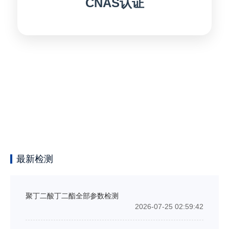
CNAS认证
最新检测
聚丁二酸丁二酯全部参数检测
2026-07-25 02:59:42