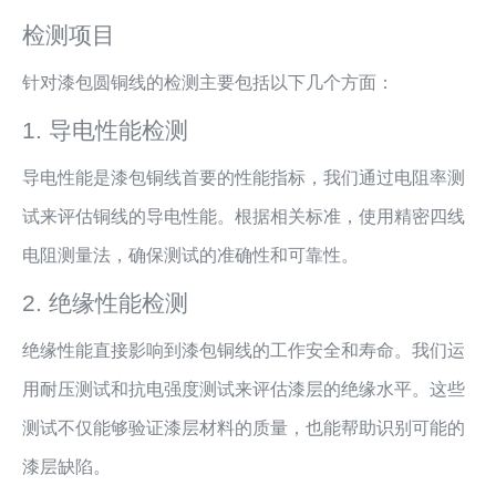
检测项目
针对漆包圆铜线的检测主要包括以下几个方面：
1. 导电性能检测
导电性能是漆包铜线首要的性能指标，我们通过电阻率测
试来评估铜线的导电性能。根据相关标准，使用精密四线
电阻测量法，确保测试的准确性和可靠性。
2. 绝缘性能检测
绝缘性能直接影响到漆包铜线的工作安全和寿命。我们运
用耐压测试和抗电强度测试来评估漆层的绝缘水平。这些
测试不仅能够验证漆层材料的质量，也能帮助识别可能的
漆层缺陷。