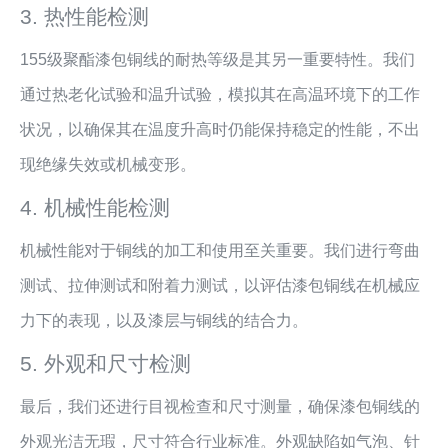
3. 热性能检测
155级聚酯漆包铜线的耐热等级是其另一重要特性。我们
通过热老化试验和温升试验，模拟其在高温环境下的工作
状况，以确保其在温度升高时仍能保持稳定的性能，不出
现绝缘失效或机械变形。
4. 机械性能检测
机械性能对于铜线的加工和使用至关重要。我们进行弯曲
测试、拉伸测试和附着力测试，以评估漆包铜线在机械应
力下的表现，以及漆层与铜线的结合力。
5. 外观和尺寸检测
最后，我们还进行目视检查和尺寸测量，确保漆包铜线的
外观光洁无瑕，尺寸符合行业标准。外观缺陷如气泡、针