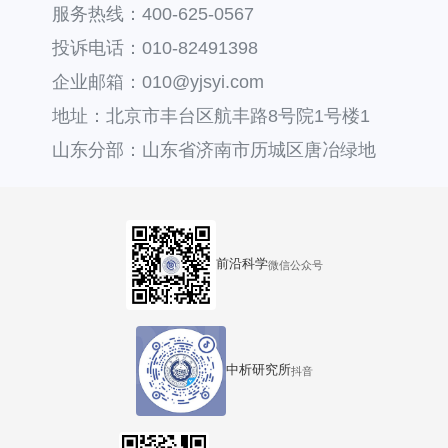
服务热线：400-625-0567
投诉电话：010-82491398
企业邮箱：010@yjsyi.com
地址：北京市丰台区航丰路8号院1号楼1
层121
山东分部：山东省济南市历城区唐冶绿地
汇中心36号楼
前沿科学
微信公众号
中析研究所
抖音