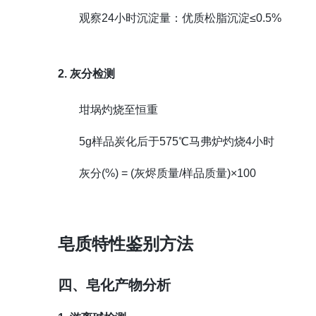
观察24小时沉淀量：优质松脂沉淀≤0.5%
2. 灰分检测
坩埚灼烧至恒重
5g样品炭化后于575℃马弗炉灼烧4小时
灰分(%) = (灰烬质量/样品质量)×100
皂质特性鉴别方法
四、皂化产物分析