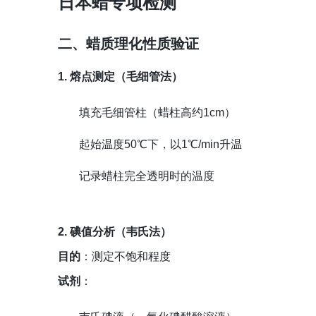
日本蜡专项检测
二、蜡质理化性质验证
1. 熔点测定（毛细管法）
填充毛细管柱（蜡柱高约1cm）
起始温度50℃下，以1℃/min升温
记录蜡柱完全透明时的温度
2. 碘值分析（韦氏法）
目的
：测定不饱和程度
试剂
：