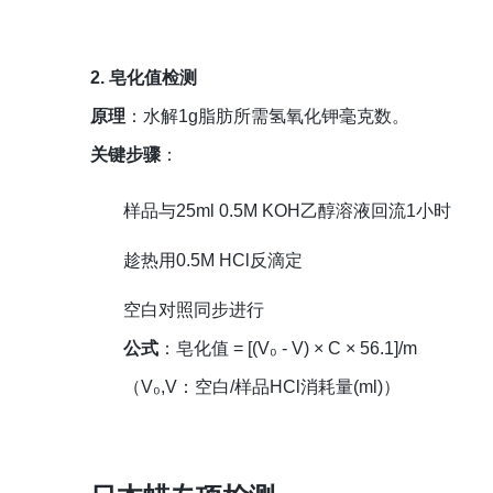
2. 皂化值检测
原理
：水解1g脂肪所需氢氧化钾毫克数。
关键步骤
：
样品与25ml 0.5M KOH乙醇溶液回流1小时
趁热用0.5M HCl反滴定
空白对照同步进行
公式
：皂化值 = [(V₀ - V) × C × 56.1]/m
（V₀,V：空白/样品HCl消耗量(ml)）