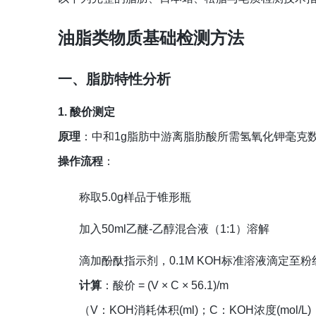
油脂类物质基础检测方法
一、脂肪特性分析
1. 酸价测定
原理
：中和1g脂肪中游离脂肪酸所需氢氧化钾毫克
操作流程
：
称取5.0g样品于锥形瓶
加入50ml乙醚-乙醇混合液（1:1）溶解
滴加酚酞指示剂，0.1M KOH标准溶液滴定至粉
计算
：酸价 = (V × C × 56.1)/m
（V：KOH消耗体积(ml)；C：KOH浓度(mol/L