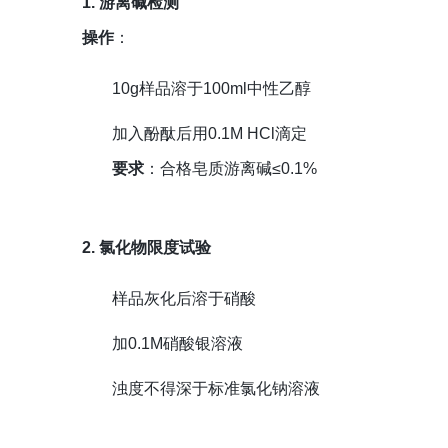
1. 游离碱检测
操作
：
10g样品溶于100ml中性乙醇
加入酚酞后用0.1M HCl滴定
要求
：合格皂质游离碱≤0.1%
2. 氯化物限度试验
样品灰化后溶于硝酸
加0.1M硝酸银溶液
浊度不得深于标准氯化钠溶液