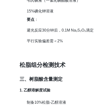
韦氏碘液（一氯化碘醋酸溶液）
15%碘化钾溶液
要点
：
避光反应30分钟后，0.1M Na₂S₂O₃滴定
平行实验偏差需＜2%
松脂组分检测技术
三、树脂酸含量测定
1. 乙醇溶解度试验
制备10%松脂-乙醇溶液