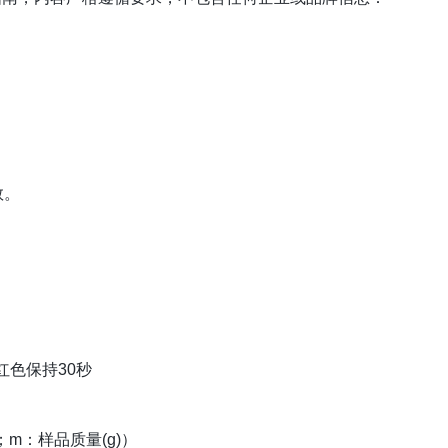
数。
红色保持30秒
)；m：样品质量(g)）