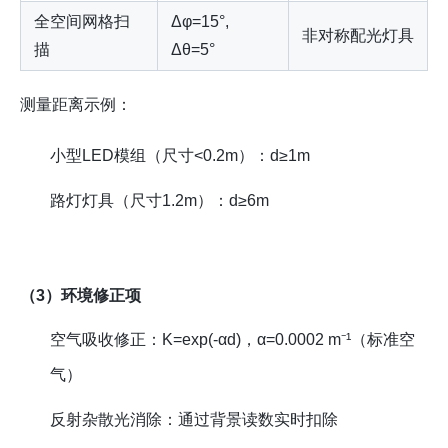
全空间网格扫
Δφ=15°,
非对称配光灯具
描
Δθ=5°
测量距离示例：
小型LED模组（尺寸<0.2m）：d≥1m
路灯灯具（尺寸1.2m）：d≥6m
（3）环境修正项
空气吸收修正：K=exp(-αd)，α=0.0002 m⁻¹（标准空
气）
反射杂散光消除：通过背景读数实时扣除