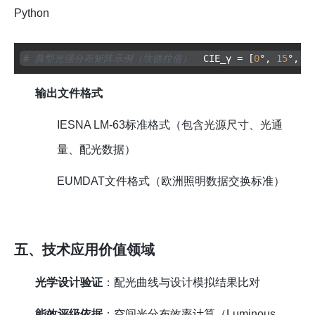
Python
# 典型光强分布矩阵示例（坎德拉值）
 CIE_γ = [
0
°, 
15
°, 
3
输出文件格式
IESNA LM-63标准格式（包含光源尺寸、光通
量、配光数据）
EUMDAT文件格式（欧洲照明数据交换标准）
五、技术应用价值领域
光学设计验证
：配光曲线与设计模拟结果比对
能效评级依据
：空间光分布效率计算（Luminous